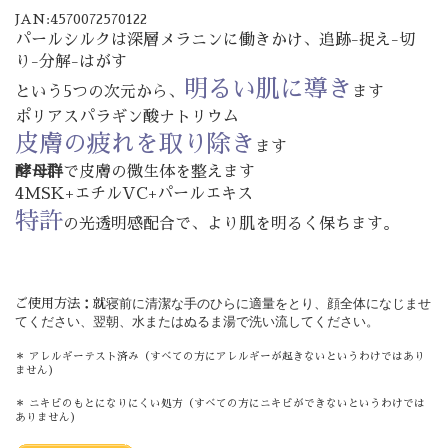
JAN:4570072570122
パールシルクは深層メラニンに働きかけ、追跡-捉え-切
り-分解-はがす
明るい肌に導き
という5つの次元から、
ます
ポリアスパラギン酸ナトリウム
皮膚の疲れを取り除き
ます
酵母群
で皮膚の微生体を整えます
4MSK+エチルVC+パールエキス
特許
の光透明感配合で、より肌を明るく保ちます。
寝前に清潔な手のひらに適量をとり、顔全体になじませ
ご使用方法：就
てください、翌朝、水またはぬるま湯で洗い流してください。
＊
アレルギーテスト済み（すべての方にアレルギーが起きないというわけではあり
ません)
＊
ニキビのもとになりにくい処方（すべての方にニキビができないというわけでは
ありません)